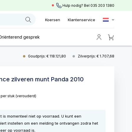
Hulp nodig? Bel
035 203 1380
Koersen
Klantenservice
Oriënterend gesprek
Goudprijs: € 118.121,80
Zilverprijs: € 1.707,68
unce zilveren munt Panda 2010
0
per stuk
(verouderd)
ct is momenteel niet op voorraad. U kunt een
lert instellen om een melding te ontvangen zodra het
eer op voorraad is.