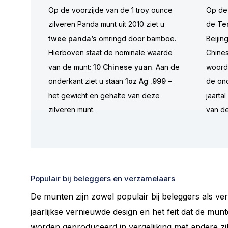
Op de voorzijde van de 1 troy ounce
Op de 
zilveren Panda munt uit 2010 ziet u
de
Te
twee panda’s
omringd door bamboe.
Beijin
Hierboven staat de nominale waarde
Chine
van de munt:
10 Chinese yuan
. Aan de
woord
onderkant ziet u staan
1oz Ag .999 –
de ond
het gewicht en gehalte van deze
jaartal
zilveren munt.
van de
Populair bij beleggers en verzamelaars
De munten zijn zowel populair bij beleggers als ve
jaarlijkse vernieuwde design en het feit dat de mun
worden geproduceerd in vergelijking met andere z