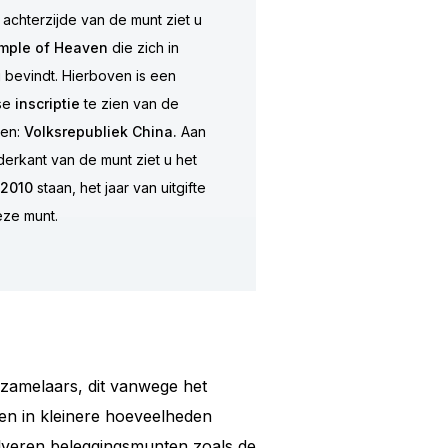
achterzijde van de munt ziet u
mple
of
Heaven
die zich in
g bevindt. Hierboven is een
se
inscriptie
te zien van de
en:
Volksrepubliek China.
Aan
erkant van de munt ziet u het
2010
staan, het jaar van uitgifte
ze munt.
rzamelaars, dit vanwege het
ten in kleinere hoeveelheden
ilveren beleggingsmunten zoals de