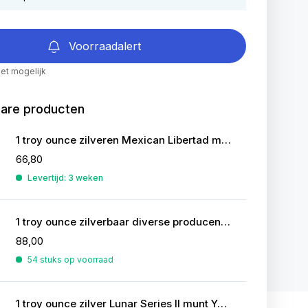
Voorraadalert
iet mogelijk
bare producten
1 troy ounce zilveren Mexican Libertad munt
66,80
Levertijd: 3 weken
1 troy ounce zilverbaar diverse producenten
88,00
54 stuks op voorraad
1 troy ounce zilver Lunar Series II munt Year of the Rabbit 2011