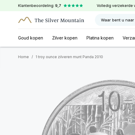
Klantenbeoordeling:
9,7
Volledig verzekerde 
Waar bent u naar
Goud kopen
Zilver kopen
Platina kopen
Verza
Home
/
1 troy ounce zilveren munt Panda 2010