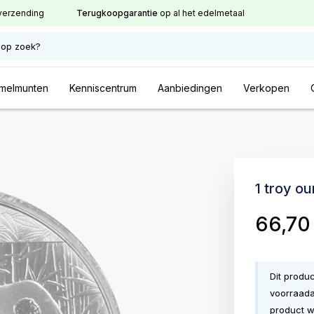
verzending
Terugkoopgarantie
op al het edelmetaal
 op zoek?
melmunten
Kenniscentrum
Aanbiedingen
Verkopen
1 troy o
66,7
Dit produ
voorraada
product w