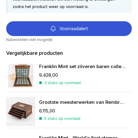
zodra het product weer op voorraad is.
Voorraadalert
Nabestellen niet mogelijk
Vergelijkbare producten
Franklin Mint set zilveren baren collectie van de mooiste zeilschepen
9.428,00
3 stuks op voorraad
Grootste meesterwerken van Rembrandt in zilver
6.115,00
5 stuks op voorraad
Franklin Mint - World's first stamps - postzegels in sterling zilver