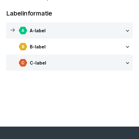
Labelinformatie
A-label
B-label
C-label