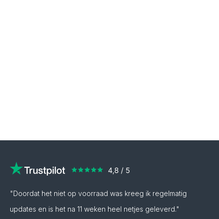
"Doordat het niet op voorraad was kreeg ik regelmatig
updates en is het na 11 weken heel netjes geleverd."