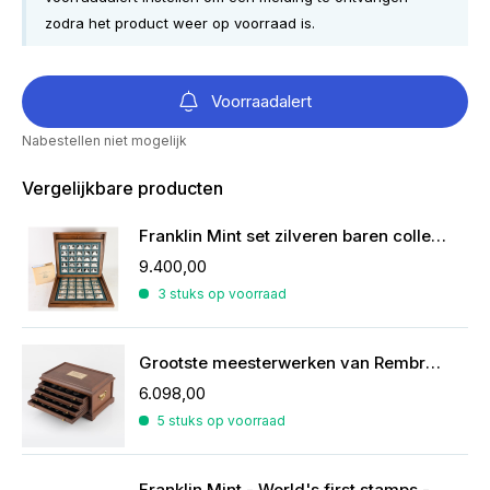
zodra het product weer op voorraad is.
Voorraadalert
Nabestellen niet mogelijk
Vergelijkbare producten
Franklin Mint set zilveren baren collectie van de mooiste zeilschepen
9.400,00
3 stuks op voorraad
Grootste meesterwerken van Rembrandt in zilver
6.098,00
5 stuks op voorraad
Franklin Mint - World's first stamps - postzegels in sterling zilver