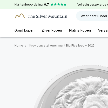
Klantenbeoordeling:
9,7
Volledig verzekerde 
Waar bent u naar
Goud kopen
Zilver kopen
Platina kopen
Verza
Home
/
1 troy ounce zilveren munt Big Five leeuw 2022