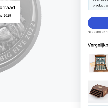
product w
orraad
us 2025
Nabestellen n
Vergelijk