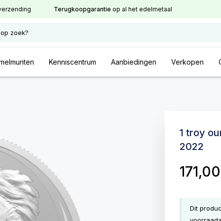
verzending
Terugkoopgarantie
op al het edelmetaal
 op zoek?
melmunten
Kenniscentrum
Aanbiedingen
Verkopen
1 troy o
2022
171,0
Dit produ
voorraada