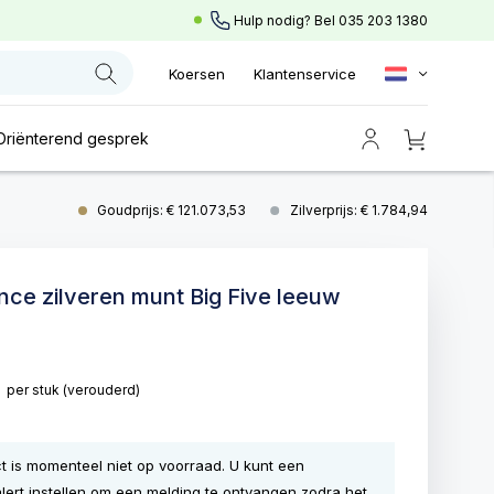
Hulp nodig? Bel
035 203 1380
Koersen
Klantenservice
Oriënterend gesprek
Goudprijs: € 121.073,53
Zilverprijs: € 1.784,94
unce zilveren munt Big Five leeuw
0
per stuk
(verouderd)
ct is momenteel niet op voorraad. U kunt een
lert instellen om een melding te ontvangen zodra het