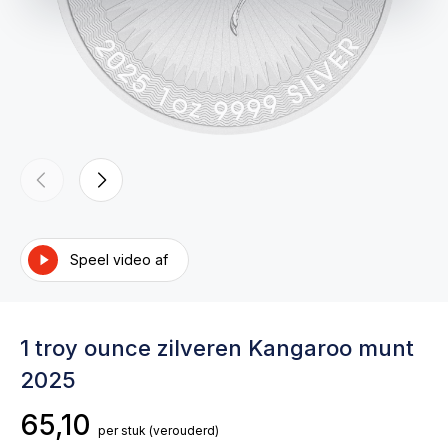
Speel video af
1 troy ounce zilveren Kangaroo munt
2025
65,10
per stuk
(verouderd)