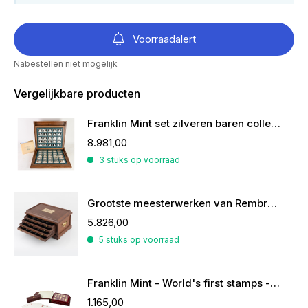
Voorraadalert
Nabestellen niet mogelijk
Vergelijkbare producten
Franklin Mint set zilveren baren collectie van de mooiste zeilschepen
8.981,00
3 stuks op voorraad
Grootste meesterwerken van Rembrandt in zilver
5.826,00
5 stuks op voorraad
Franklin Mint - World's first stamps - postzegels in sterling zilver
1.165,00