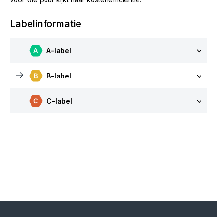
Labelinformatie
A-label
B-label
C-label