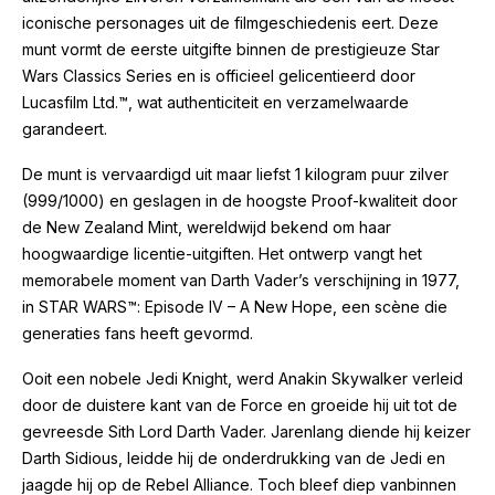
iconische personages uit de filmgeschiedenis eert. Deze
munt vormt de eerste uitgifte binnen de prestigieuze Star
Wars Classics Series en is officieel gelicentieerd door
Lucasfilm Ltd.™, wat authenticiteit en verzamelwaarde
garandeert.
De munt is vervaardigd uit maar liefst 1 kilogram puur zilver
(999/1000) en geslagen in de hoogste Proof-kwaliteit door
de New Zealand Mint, wereldwijd bekend om haar
hoogwaardige licentie-uitgiften. Het ontwerp vangt het
memorabele moment van Darth Vader’s verschijning in 1977,
in STAR WARS™: Episode IV – A New Hope, een scène die
generaties fans heeft gevormd.
Ooit een nobele Jedi Knight, werd Anakin Skywalker verleid
door de duistere kant van de Force en groeide hij uit tot de
gevreesde Sith Lord Darth Vader. Jarenlang diende hij keizer
Darth Sidious, leidde hij de onderdrukking van de Jedi en
jaagde hij op de Rebel Alliance. Toch bleef diep vanbinnen