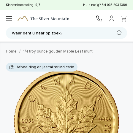
Klantenbeoordeling:
9,7
Hulp nodig? Bel
035 203 1380
Waar bent u naar op zoek?
Home
/
1/4 troy ounce gouden Maple Leaf munt
Afbeelding en jaartal ter indicatie