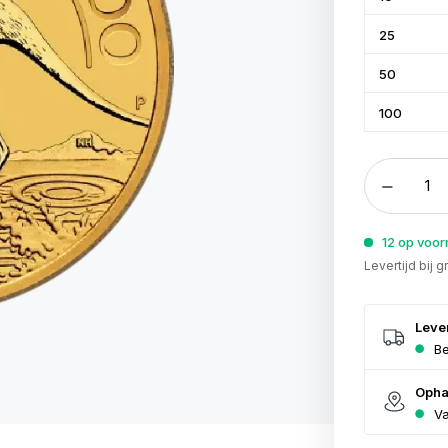
25
50
100
12 op voor
Levertijd bij 
Leve
Be
Opha
Va