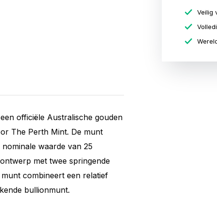
Veilig 
Volled
Wereld
en officiële Australische gouden
or The Perth Mint. De munt
n nominale waarde van 25
o-ontwerp met twee springende
munt combineert een relatief
rkende bullionmunt.