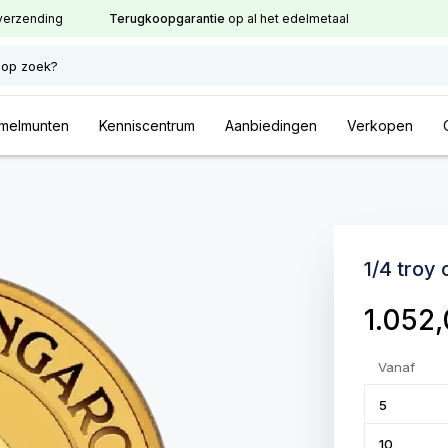
verzending
Terugkoopgarantie
op al het edelmetaal
 op zoek?
melmunten
Kenniscentrum
Aanbiedingen
Verkopen
1/4 troy
1.052
Vanaf
5
10