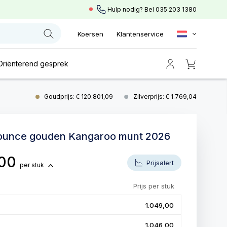
Hulp nodig? Bel
035 203 1380
Koersen
Klantenservice
Oriënterend gesprek
Goudprijs: € 120.801,09
Zilverprijs: € 1.769,04
 ounce gouden Kangaroo munt 2026
,00
Prijsalert
per stuk
Prijs per stuk
1.049,00
1.046,00