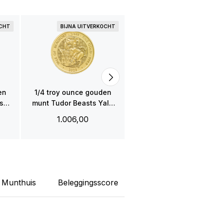
OCHT
BIJNA UITVERKOCHT
PRE-OWNE
1/4 troy ounce gouden
Queen's Beasts munt
1.006,00
en
1/4 troy ounce gouden
s
munt Tudor Beasts Yale
of Beaufort 2023
1.006,00
Munthuis
Beleggingsscore