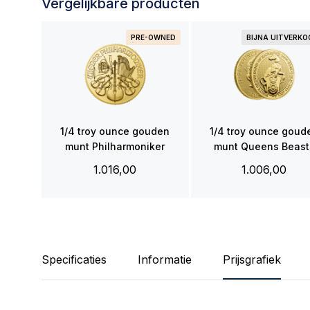
Vergelijkbare producten
PRE-OWNED
BIJNA UITVERK
1/4 troy ounce gouden
1/4 troy ounce goud
munt Philharmoniker
munt Queens Beast
White Greyhound
1.016,00
1.006,00
Specificaties
Informatie
Prijsgrafiek