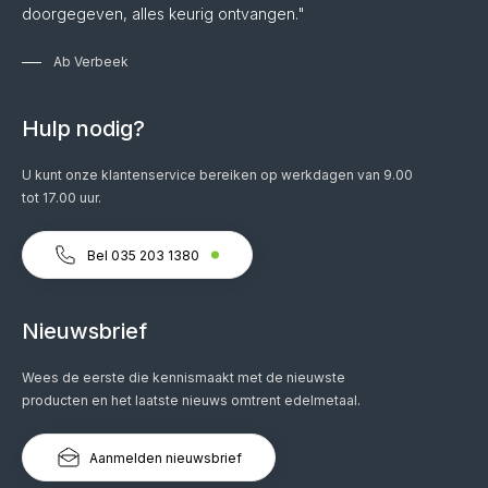
grondige analyse van de
doorgegeven, alles keurig ontvangen."
marktomstandigheden is essentieel.
Ab Verbeek
Hulp nodig?
U kunt onze klantenservice bereiken op werkdagen van 9.00
tot 17.00 uur.
Bel 035 203 1380
Nieuwsbrief
Wees de eerste die kennismaakt met de nieuwste
producten en het laatste nieuws omtrent edelmetaal.
Aanmelden nieuwsbrief