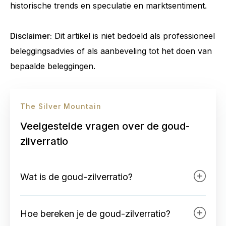
historische trends en speculatie en marktsentiment.
Disclaimer:
Dit artikel is niet bedoeld als professioneel
beleggingsadvies of als aanbeveling tot het doen van
bepaalde beleggingen.
The Silver Mountain
Veelgestelde vragen over de goud-
zilverratio
Wat is de goud-zilverratio?
De goud-zilverratio is een financiële
Hoe bereken je de goud-zilverratio?
maatstaf die de verhouding tussen