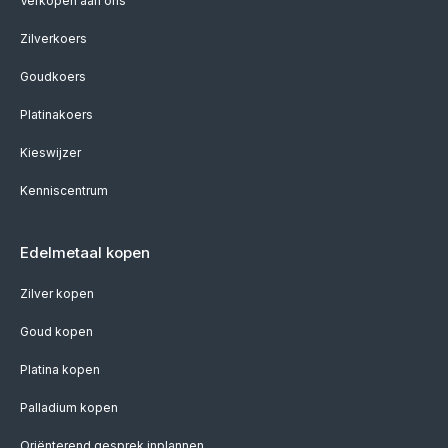
Verkopen aan ons
Zilverkoers
Goudkoers
Platinakoers
Kieswijzer
Kenniscentrum
Edelmetaal kopen
Zilver kopen
Goud kopen
Platina kopen
Palladium kopen
Oriënterend gesprek inplannen