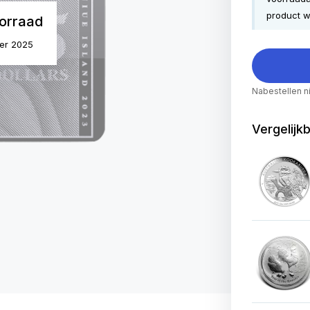
product w
orraad
ber 2025
Nabestellen n
Vergelijk