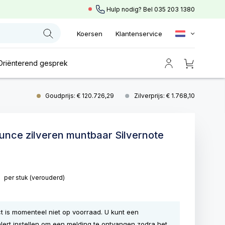
Hulp nodig? Bel
035 203 1380
Koersen
Klantenservice
Oriënterend gesprek
Goudprijs: € 120.726,29
Zilverprijs: € 1.768,10
ounce zilveren muntbaar Silvernote
0
per stuk
(verouderd)
ct is momenteel niet op voorraad. U kunt een
lert instellen om een melding te ontvangen zodra het