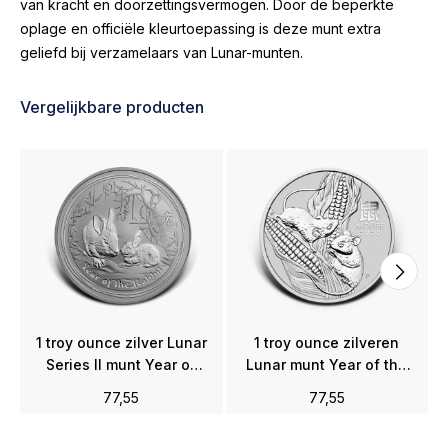
van kracht en doorzettingsvermogen. Door de beperkte
oplage en officiële kleurtoepassing is deze munt extra
geliefd bij verzamelaars van Lunar-munten.
Vergelijkbare producten
1 troy ounce zilver Lunar
1 troy ounce zilveren
Series II munt Year of
Lunar munt Year of the
the Rabbit 2011
Mouse 2020
77,55
77,55