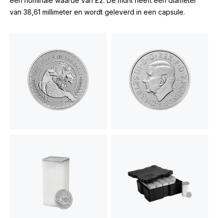
een nominale waarde van £2. De munt heeft een diameter
van 38,61 millimeter en wordt geleverd in een capsule.