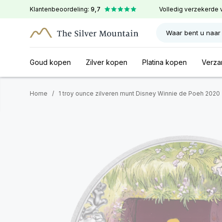
Klantenbeoordeling:
9,7
Volledig verzekerde 
Waar bent u naar
Goud kopen
Zilver kopen
Platina kopen
Verza
Home
/
1 troy ounce zilveren munt Disney Winnie de Poeh 2020 