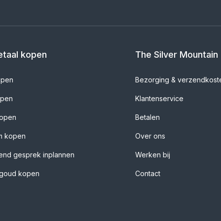
taal kopen
The Silver Mountain
open
Bezorging & verzendkost
open
Klantenservice
kopen
Betalen
um kopen
Over ons
rend gesprek inplannen
Werken bij
k goud kopen
Contact