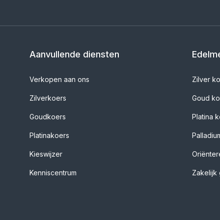
Aanvullende diensten
Edelme
Verkopen aan ons
Zilver k
Zilverkoers
Goud k
Goudkoers
Platina 
Platinakoers
Palladi
Kieswijzer
Oriënte
Kenniscentrum
Zakelij