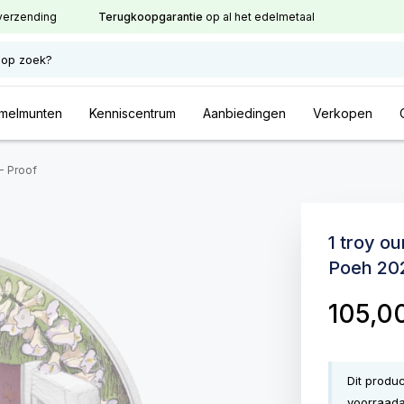
verzending
Terugkoopgarantie
op al het edelmetaal
 op zoek?
melmunten
Kenniscentrum
Aanbiedingen
Verkopen
- Proof
1 troy o
Poeh 202
105,0
Dit produ
voorraada