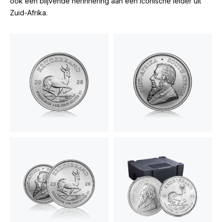
ook een blijvende herinnering aan een iconische leider uit
Zuid-Afrika.