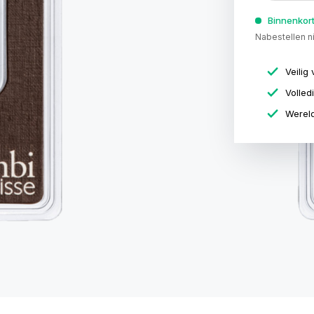
Binnenkort
Nabestellen n
Veilig 
Volled
Wereld