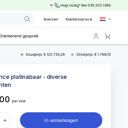
Hulp nodig? Bel
035 203 1380
Koersen
Klantenservice
Oriënterend gesprek
Goudprijs: € 120.726,29
Zilverprijs: € 1.768,10
unce platinabaar - diverse
nten
,00
per stuk
In winkelwagen