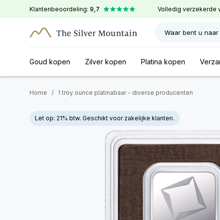
Klantenbeoordeling:
9,7
Volledig verzekerde 
Waar bent u naar
Goud kopen
Zilver kopen
Platina kopen
Verza
Home
/
1 troy ounce platinabaar - diverse producenten
Let op: 21% btw. Geschikt voor zakelijke klanten.