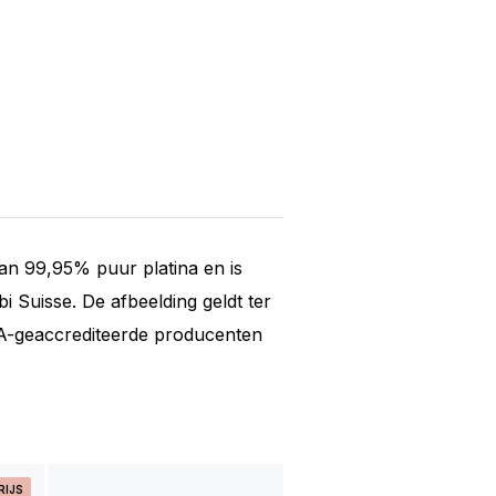
an 99,95% puur platina en is
 Suisse. De afbeelding geldt ter
BMA-geaccrediteerde producenten
RIJS
PRE-OWNE