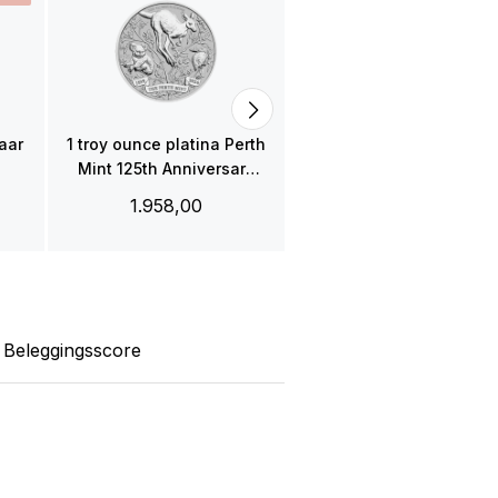
1 troy ounce platina Koa
munt
2.138,00
baar
1 troy ounce platina Perth
Mint 125th Anniversary
munt 2024
1.958,00
Beleggingsscore