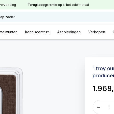
verzending
Terugkoopgarantie
op al het edelmetaal
 op zoek?
melmunten
Kenniscentrum
Aanbiedingen
Verkopen
1 troy o
produce
1.968