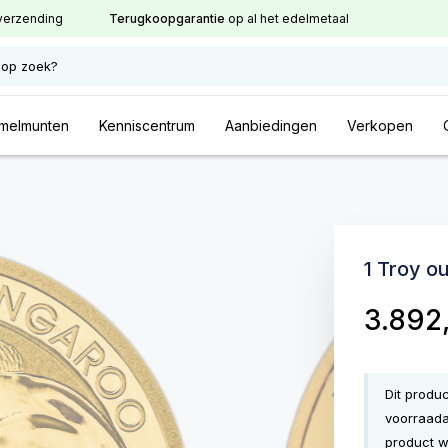
verzending
Terugkoopgarantie
op al het edelmetaal
 op zoek?
melmunten
Kenniscentrum
Aanbiedingen
Verkopen
1 Troy 
3.892
Dit produ
voorraada
product w