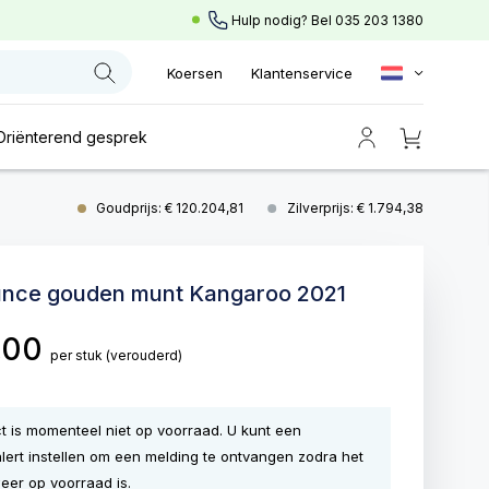
Hulp nodig? Bel
035 203 1380
Koersen
Klantenservice
Oriënterend gesprek
Goudprijs: € 120.204,81
Zilverprijs: € 1.794,38
ounce gouden munt Kangaroo 2021
,00
per stuk
(verouderd)
ct is momenteel niet op voorraad. U kunt een
lert instellen om een melding te ontvangen zodra het
eer op voorraad is.