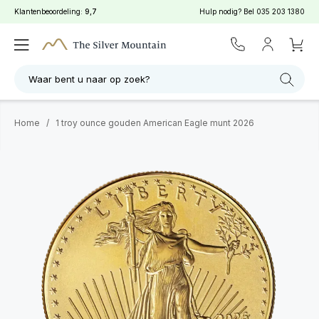
Klantenbeoordeling:
9,7
Hulp nodig? Bel
035 203 1380
Waar bent u naar op zoek?
Home
/
1 troy ounce gouden American Eagle munt 2026