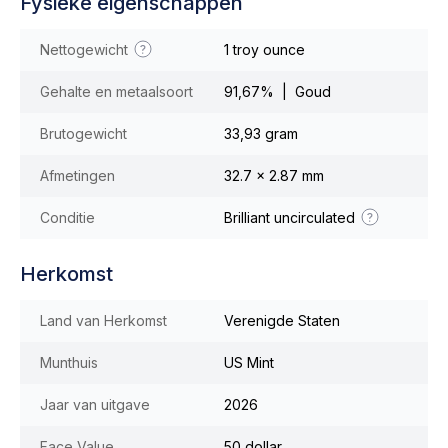
Fysieke eigenschappen
Nettogewicht
1 troy ounce
Gehalte en metaalsoort
91,67% | Goud
Brutogewicht
33,93 gram
Afmetingen
32.7 x 2.87 mm
Conditie
Brilliant uncirculated
Herkomst
Land van Herkomst
Verenigde Staten
Munthuis
US Mint
Jaar van uitgave
2026
Face Value
50 dollar