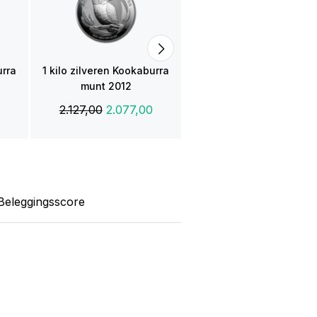
2012
2.127,00
urra
1 kilo zilveren Kookaburra
munt 2012
2.127,00
2.077,00
Beleggingsscore