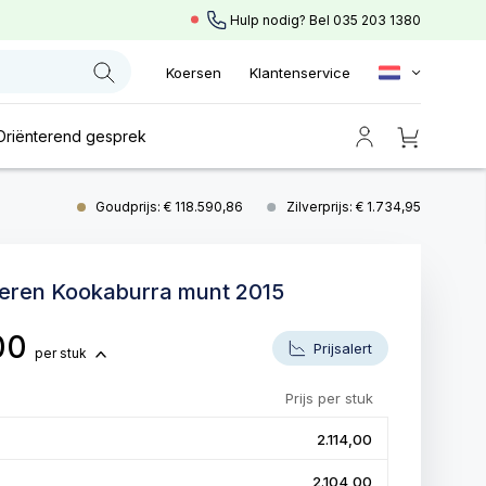
Hulp nodig? Bel
035 203 1380
Koersen
Klantenservice
Oriënterend gesprek
Goudprijs: € 118.590,86
Zilverprijs: € 1.734,95
ilveren Kookaburra munt 2015
,00
Prijsalert
per stuk
Prijs per stuk
2.114,00
2.104,00