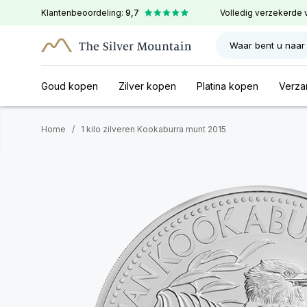
Klantenbeoordeling:
9,7
Volledig verzekerde 
Waar bent u naar
Goud kopen
Zilver kopen
Platina kopen
Verza
Home
/
1 kilo zilveren Kookaburra munt 2015