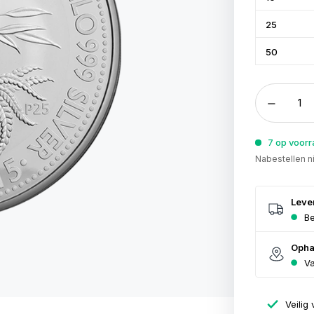
25
50
7 op voor
Nabestellen n
Leve
Be
Opha
Va
Veilig 