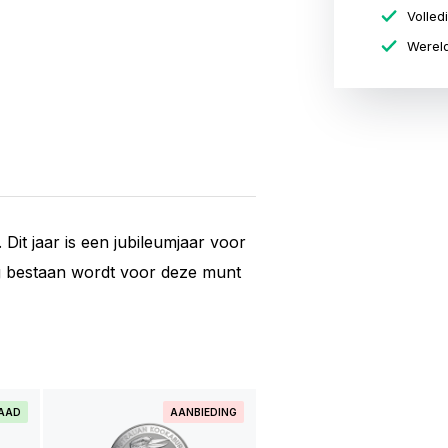
Volled
Wereld
Dit jaar is een jubileumjaar voor
rig bestaan wordt voor deze munt
RAAD
AANBIEDING
BIJNA UITVERKOCH
1 kilo zilveren Koala mun