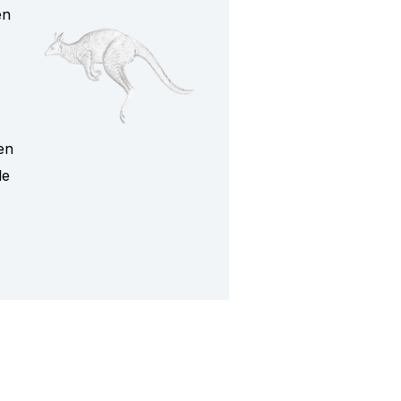
en
en
le