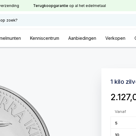
verzending
Terugkoopgarantie
op al het edelmetaal
 op zoek?
melmunten
Kenniscentrum
Aanbiedingen
Verkopen
1 kilo z
2.127
Vanaf
5
10