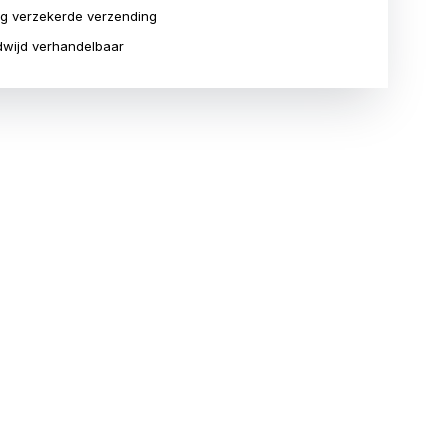
ig verzekerde verzending
wijd verhandelbaar
T
TERUG OP VOORRAAD
BIJNA UITVERKOCHT
t
1 kilo zilveren Lunar munt
1 kilo zilveren Kookaburra