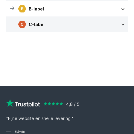
B-label
C-label
"Fijne website en snelle levering."
Edwin