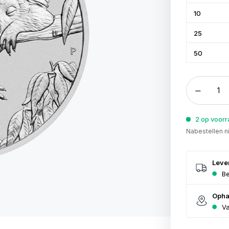
10
25
50
2 op voor
Nabestellen n
Leve
Be
Opha
Va