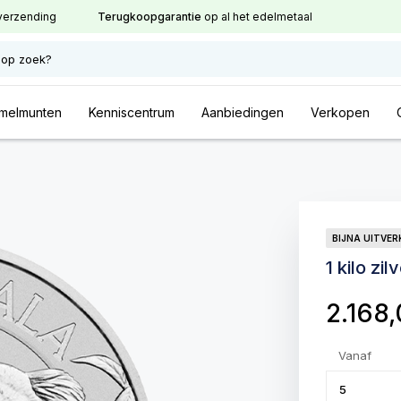
verzending
Terugkoopgarantie
op al het edelmetaal
 op zoek?
melmunten
Kenniscentrum
Aanbiedingen
Verkopen
BIJNA UITVE
1 kilo z
2.168
Vanaf
5