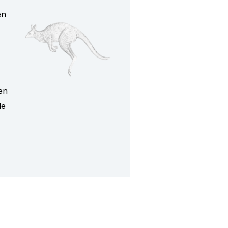
en
en
le