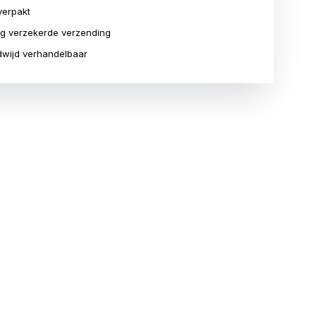
verpakt
ig verzekerde verzending
wijd verhandelbaar
T
TERUG OP VOORRAAD
BIJNA UITVERKOCHT
t
1 kilo zilveren Lunar munt
1 kilo zilveren Kookaburra
Year of the Snake 2013
munt 2009