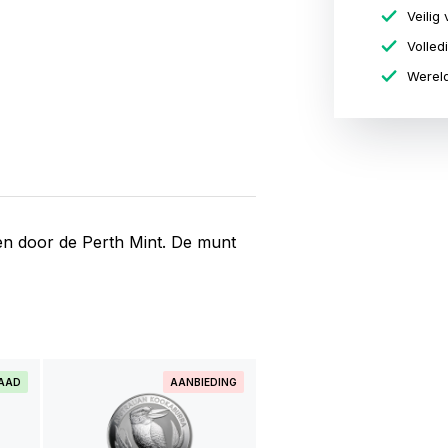
Veilig 
Volled
Wereld
ven door de Perth Mint. De munt
RAAD
AANBIEDING
BIJNA UITVERKOCH
1 kilo zilveren Koala mun
2012