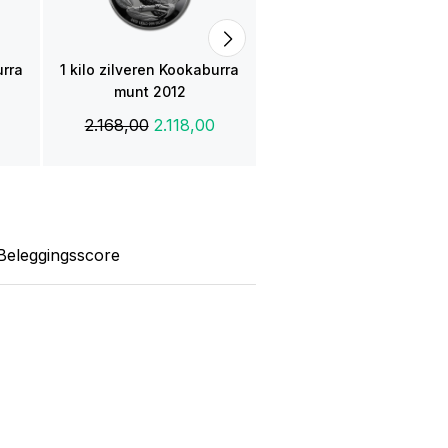
2.168,00
urra
1 kilo zilveren Kookaburra
munt 2012
2.168,00
2.118,00
Beleggingsscore