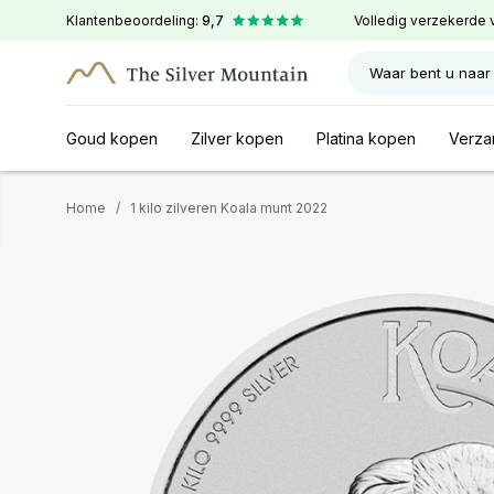
Klantenbeoordeling:
9,7
Volledig verzekerde 
Waar bent u naar
Goud kopen
Zilver kopen
Platina kopen
Verza
Home
/
1 kilo zilveren Koala munt 2022