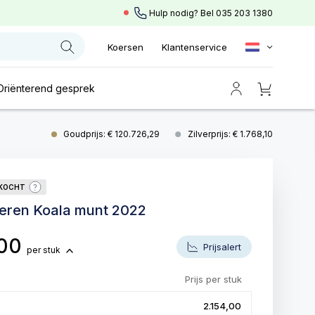
Hulp nodig? Bel
035 203 1380
Koersen
Klantenservice
Oriënterend gesprek
Goudprijs: € 120.726,29
Zilverprijs: € 1.768,10
RKOCHT
ilveren Koala munt 2022
,00
Prijsalert
per stuk
Prijs per stuk
2.154,00