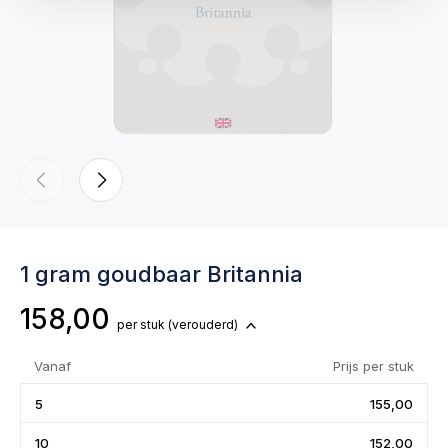
1 gram goudbaar Britannia
158,00
per stuk
(verouderd)
Vanaf
Prijs per stuk
5
155,00
10
152,00